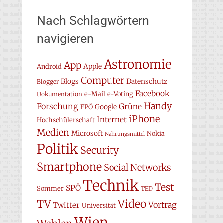
Nach Schlagwörtern
navigieren
Astronomie
App
Apple
Android
Computer
Blogs
Datenschutz
Blogger
Facebook
e-Mail
e-Voting
Dokumentation
Handy
Forschung
Grüne
Google
FPÖ
iPhone
Internet
Hochschülerschaft
Medien
Microsoft
Nokia
Nahrungsmittel
Politik
Security
Smartphone
Social Networks
Technik
Test
SPÖ
Sommer
TED
Video
TV
Vortrag
Twitter
Universität
Wien