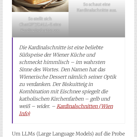
So schaut eine
Kardinalschnitte aus.
So stellt sich
ChatGPT/DALL-E eine
Kardinalschnitte vor.
Die Kardinalschnitte ist eine beliebte
Süßspeise der Wiener Küche und
schmeckt himmlisch – im wahrsten
Sinne des Wortes. Den Namen hat das
Wienerische Dessert nämlich seiner Optik
zu verdanken. Der Biskuitteig in
Kombination mit Eischnee spiegelt die
katholischen Kirchenfarben – gelb und
weiß – wider. –
Kardinalschnitten (Wien
Info)
Um LLMs (Large Language Models) auf die Probe