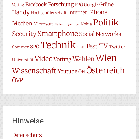
Forschung
Facebook
Grüne
Google
Voting
FPÖ
Handy
iPhone
Internet
Hochschülerschaft
Politik
Medien
Microsoft
Nokia
Nahrungsmittel
Smartphone
Security
Social Networks
Technik
TV
Test
SPÖ
Twitter
Sommer
TED
Wien
Video
Wahlen
Vortrag
Universität
Österreich
Wissenschaft
Youtube
ÖH
ÖVP
Hinweise
Datenschutz