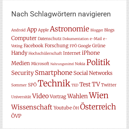
Nach Schlagwörtern navigieren
Astronomie
App
Apple
Blogs
Android
Blogger
Computer
Datenschutz
e-Mail
e-
Dokumentation
Forschung
Facebook
Grüne
Google
Voting
FPÖ
Handy
iPhone
Internet
Hochschülerschaft
Politik
Medien
Microsoft
Nokia
Nahrungsmittel
Smartphone
Security
Social Networks
Technik
TV
Test
SPÖ
Twitter
Sommer
TED
Wien
Video
Wahlen
Vortrag
Universität
Österreich
Wissenschaft
Youtube
ÖH
ÖVP