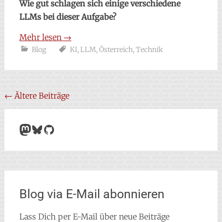
Wie gut schlagen sich einige verschiedene
LLMs bei dieser Aufgabe?
Mehr lesen
→
Blog
KI
,
LLM
,
Österreich
,
Technik
Beitragsnavigation
←
Ältere Beiträge
Mastodon
Bluesky
GitHub
Blog via E-Mail abonnieren
Lass Dich per E-Mail über neue Beiträge