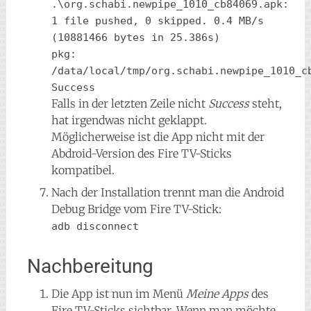
.\org.schabi.newpipe_1010_cb84069.apk: 
1 file pushed, 0 skipped. 0.4 MB/s 
(10881466 bytes in 25.386s)
pkg: 
/data/local/tmp/org.schabi.newpipe_1010_c
Success
Falls in der letzten Zeile nicht
Success
steht,
hat irgendwas nicht geklappt.
Möglicherweise ist die App nicht mit der
Abdroid-Version des Fire TV-Sticks
kompatibel.
Nach der Installation trennt man die Android
Debug Bridge vom Fire TV-Stick:
adb disconnect
Nachbereitung
Die App ist nun im Menü
Meine Apps
des
Fire TV-Sticks sichtbar. Wenn man möchte,