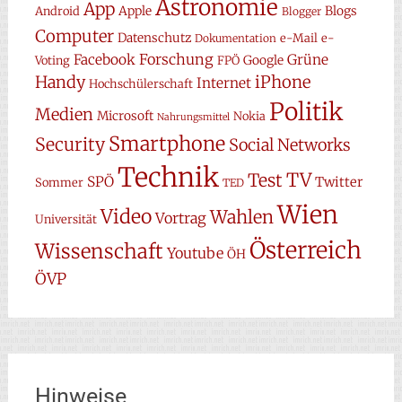
Astronomie
App
Apple
Blogs
Android
Blogger
Computer
Datenschutz
e-Mail
e-
Dokumentation
Forschung
Facebook
Grüne
Google
Voting
FPÖ
Handy
iPhone
Internet
Hochschülerschaft
Politik
Medien
Microsoft
Nokia
Nahrungsmittel
Smartphone
Security
Social Networks
Technik
TV
Test
SPÖ
Twitter
Sommer
TED
Wien
Video
Wahlen
Vortrag
Universität
Österreich
Wissenschaft
Youtube
ÖH
ÖVP
Hinweise