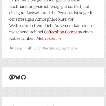
in der Nähe bin gehen ich gerne in diese
Buchhandlung–sie ist riesig, gut sortiert, hat
eine gute Auswahl und das Personal ist sogar in
der stressigen Atmosphäre kurz vor
Weihnachten freundlich. Außerdem kann man
zwischendurch bei
Coffeeshop Company
einen
Kaffee trinken.
Mehr lesen
→
Blog
Buch
,
Buchhandlung
,
Thalia
Mastodon
Bluesky
GitHub