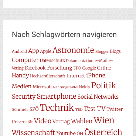
Nach Schlagwörtern navigieren
Astronomie
App
Apple
Blogs
Android
Blogger
Computer
Datenschutz
e-Mail
e-
Dokumentation
Forschung
Facebook
Grüne
Google
Voting
FPÖ
Handy
iPhone
Internet
Hochschülerschaft
Politik
Medien
Microsoft
Nokia
Nahrungsmittel
Smartphone
Security
Social Networks
Technik
TV
Test
SPÖ
Twitter
Sommer
TED
Wien
Video
Wahlen
Vortrag
Universität
Österreich
Wissenschaft
Youtube
ÖH