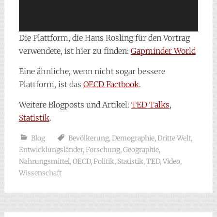
Die Plattform, die Hans Rosling für den Vortrag
verwendete, ist hier zu finden:
Gapminder World
Eine ähnliche, wenn nicht sogar bessere
Plattform, ist das
OECD Factbook
.
Weitere Blogposts und Artikel:
TED Talks
,
Statistik
.
Blog
Bevölkerung
,
Demographie
,
Dritte Welt
,
Entwicklungsländer
,
Forschung
,
Geographie
,
Nahrungsmittel
,
OECD
,
Politik
,
Statistik
,
TED
,
Video
,
Wissenschaft