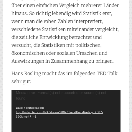
über einen einfachen Vergleich mehrerer Länder
hinaus. So richtig lebendig wird Statistik erst,
wenn man die rohen Zahlen interpretiert,
verschiedene Statistiken miteinander vergleicht,
die zeitliche Entwicklung betrachtet und
versucht, die Statistiken mit politischen,
ökonomischen oder sozialen Ursachen und
Auswirkungen in Zusammenhang zu bringen.
Hans Rosling macht das im folgenden TED Talk
sehr gut:
Video-
Media error: Format(s) not supported or source(s) not
found
Player
Datei herunterladen:
http://video.ted.com/talk/stream/2007/Blank/HansRosling_2007-
320k.mp4?_=1