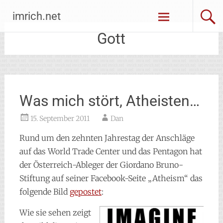
Zum
imrich.net
Inhalt
springen
Gott
Was mich stört, Atheisten…
15. September 2011
Dan
Rund um den zehnten Jahrestag der Anschläge
auf das World Trade Center und das Pentagon hat
der Österreich-Ableger der Giordano Bruno-
Stiftung auf seiner Facebook-Seite „Atheism“ das
folgende Bild
gepostet
:
Wie sie sehen zeigt