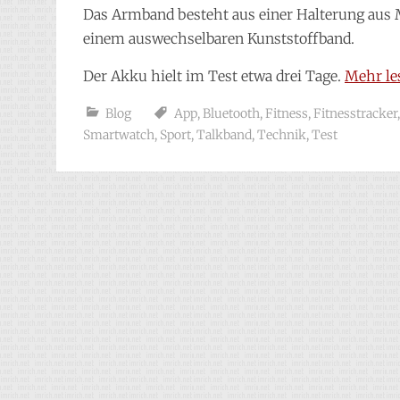
Das Armband besteht aus einer Halterung aus 
einem auswechselbaren Kunststoffband.
Der Akku hielt im Test etwa drei Tage.
Mehr l
Blog
App
,
Bluetooth
,
Fitness
,
Fitnesstracker
Smartwatch
,
Sport
,
Talkband
,
Technik
,
Test