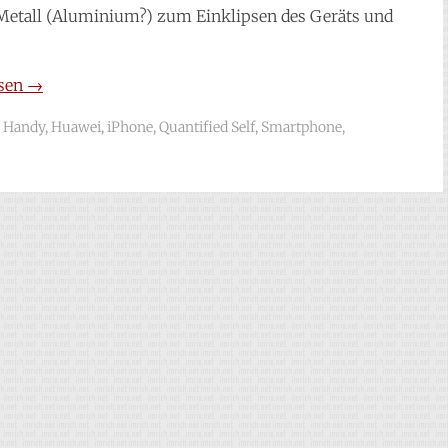
Metall (Aluminium?) zum Einklipsen des Geräts und
esen
→
,
Handy
,
Huawei
,
iPhone
,
Quantified Self
,
Smartphone
,