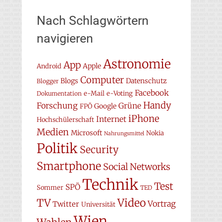
Nach Schlagwörtern
navigieren
Astronomie
App
Apple
Android
Computer
Blogs
Datenschutz
Blogger
Facebook
e-Mail
e-Voting
Dokumentation
Handy
Forschung
Grüne
Google
FPÖ
iPhone
Internet
Hochschülerschaft
Medien
Microsoft
Nokia
Nahrungsmittel
Politik
Security
Smartphone
Social Networks
Technik
Test
SPÖ
Sommer
TED
Video
TV
Vortrag
Twitter
Universität
Wien