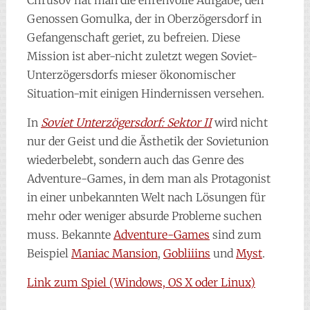
Chrusov hat man die ehrenvolle Aufgabe, den
Genossen Gomulka, der in Oberzögersdorf in
Gefangenschaft geriet, zu befreien. Diese
Mission ist aber-nicht zuletzt wegen Soviet-
Unterzögersdorfs mieser ökonomischer
Situation-mit einigen Hindernissen versehen.
In
Soviet Unterzögersdorf: Sektor II
wird nicht
nur der Geist und die Ästhetik der Sovietunion
wiederbelebt, sondern auch das Genre des
Adventure-Games, in dem man als Protagonist
in einer unbekannten Welt nach Lösungen für
mehr oder weniger absurde Probleme suchen
muss. Bekannte
Adventure-Games
sind zum
Beispiel
Maniac Mansion
,
Gobliiins
und
Myst
.
Link zum Spiel (Windows, OS X oder Linux)