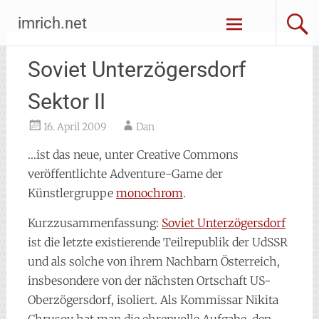
Zum
imrich.net
Inhalt
springen
Soviet Unterzögersdorf
Sektor II
16. April 2009
Dan
…ist das neue, unter Creative Commons
veröffentlichte Adventure-Game der
Künstlergruppe
monochrom
.
Kurzzusammenfassung:
Soviet Unterzögersdorf
ist die letzte existierende Teilrepublik der UdSSR
und als solche von ihrem Nachbarn Österreich,
insbesondere von der nächsten Ortschaft US-
Oberzögersdorf, isoliert. Als Kommissar Nikita