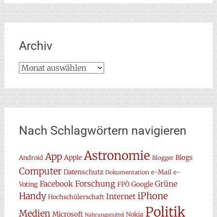
Archiv
Archiv
Nach Schlagwörtern navigieren
Astronomie
App
Apple
Blogs
Android
Blogger
Computer
Datenschutz
e-Mail
e-
Dokumentation
Forschung
Facebook
Grüne
Google
Voting
FPÖ
Handy
iPhone
Internet
Hochschülerschaft
Politik
Medien
Microsoft
Nokia
Nahrungsmittel