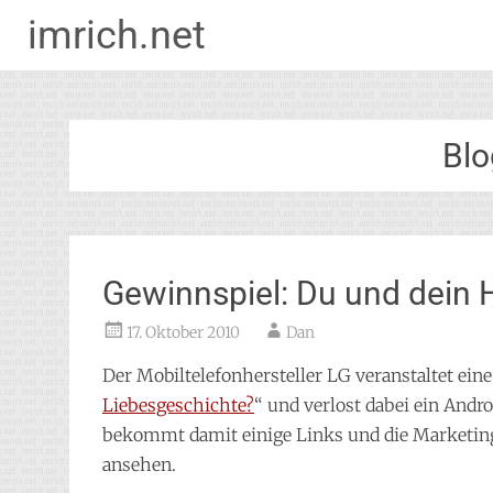
imrich.net
Zum
Inhalt
springen
Blo
Gewinnspiel: Du und dein
17. Oktober 2010
Dan
Der Mobiltelefonhersteller LG veranstaltet ei
Liebesgeschichte?
“ und verlost dabei ein And
bekommt damit einige Links und die Marketing
ansehen.