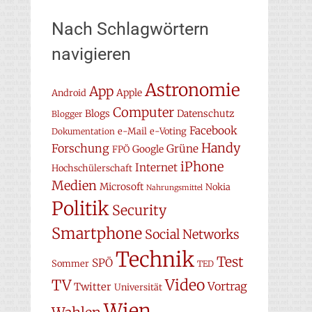
Nach Schlagwörtern
navigieren
Astronomie
App
Apple
Android
Computer
Blogs
Datenschutz
Blogger
Facebook
e-Mail
e-Voting
Dokumentation
Handy
Forschung
Grüne
Google
FPÖ
iPhone
Internet
Hochschülerschaft
Medien
Microsoft
Nokia
Nahrungsmittel
Politik
Security
Smartphone
Social Networks
Technik
Test
SPÖ
Sommer
TED
Video
TV
Vortrag
Twitter
Universität
Wien