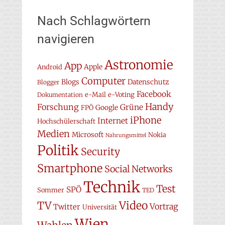
Nach Schlagwörtern
navigieren
Astronomie
App
Apple
Android
Computer
Blogs
Datenschutz
Blogger
Facebook
e-Mail
e-Voting
Dokumentation
Handy
Forschung
Grüne
Google
FPÖ
iPhone
Internet
Hochschülerschaft
Medien
Microsoft
Nokia
Nahrungsmittel
Politik
Security
Smartphone
Social Networks
Technik
Test
SPÖ
Sommer
TED
Video
TV
Vortrag
Twitter
Universität
Wien