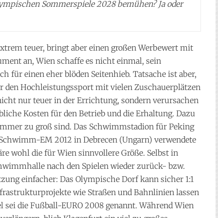
 Olympischen Sommerspiele 2028 bemühen? Ja oder
xtrem teuer, bringt aber einen großen Werbewert mit
gument an, Wien schaffe es nicht einmal, sein
h für einen eher blöden Seitenhieb. Tatsache ist aber,
ür den Hochleistungssport mit vielen Zuschauerplätzen
nicht nur teuer in der Errichtung, sondern verursachen
liche Kosten für den Betrieb und die Erhaltung. Dazu
Nummer zu groß sind. Das Schwimmstadion für Peking
die Schwimm-EM 2012 in Debrecen (Ungarn) verwendete
re wohl die für Wien sinnvollere Größe. Selbst in
chwimmhalle nach den Spielen wieder zurück- bzw.
zung einfacher: Das Olympische Dorf kann sicher 1:1
astrukturprojekte wie Straßen und Bahnlinien lassen
iel sei die Fußball-EURO 2008 genannt. Während Wien