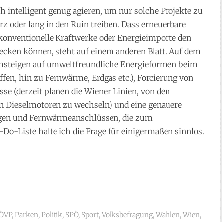
h intelligent genug agieren, um nur solche Projekte zu
rz oder lang in den Ruin treiben. Dass erneuerbare
e konventionelle Kraftwerke oder Energieimporte den
decken können, steht auf einem anderen Blatt. Auf dem
Umsteigen auf umweltfreundliche Energieformen beim
fen, hin zu Fernwärme, Erdgas etc.), Forcierung von
e (derzeit planen die Wiener Linien, von den
n Dieselmotoren zu wechseln) und eine genauere
gen und Fernwärmeanschlüssen, die zum
Do-Liste halte ich die Frage für einigermaßen sinnlos.
ÖVP
,
Parken
,
Politik
,
SPÖ
,
Sport
,
Volksbefragung
,
Wahlen
,
Wien
,