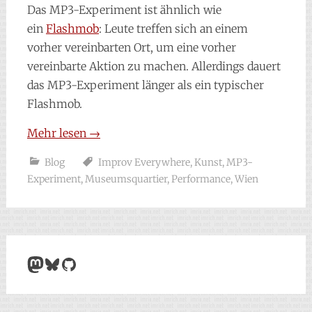
Das MP3-Experiment ist ähnlich wie
ein
Flashmob
: Leute treffen sich an einem
vorher vereinbarten Ort, um eine vorher
vereinbarte Aktion zu machen. Allerdings dauert
das MP3-Experiment länger als ein typischer
Flashmob.
Mehr lesen
→
Blog
Improv Everywhere
,
Kunst
,
MP3-
Experiment
,
Museumsquartier
,
Performance
,
Wien
Mastodon
Bluesky
GitHub