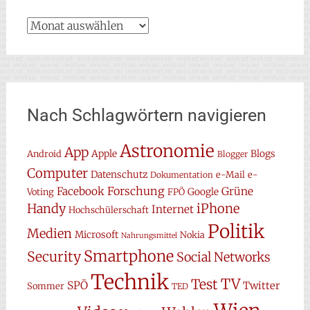
Archiv
Nach Schlagwörtern navigieren
Astronomie
App
Apple
Blogs
Android
Blogger
Computer
Datenschutz
e-Mail
e-
Dokumentation
Forschung
Facebook
Grüne
Google
Voting
FPÖ
Handy
iPhone
Internet
Hochschülerschaft
Politik
Medien
Microsoft
Nokia
Nahrungsmittel
Smartphone
Security
Social Networks
Technik
TV
Test
SPÖ
Twitter
Sommer
TED