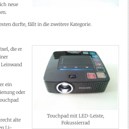
sich neue
en.
testen durfte, fällt in die zweitere Kategorie.
xel, die er
iner
e Leinwand
er ein
dienung oder
Touchpad
Touchpad mit LED-Leiste,
recht alte
Fokussierrad
en Li-