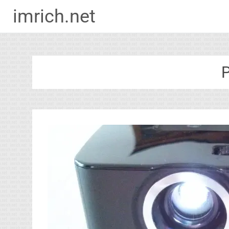
imrich.net
Zum
Inhalt
springen
P