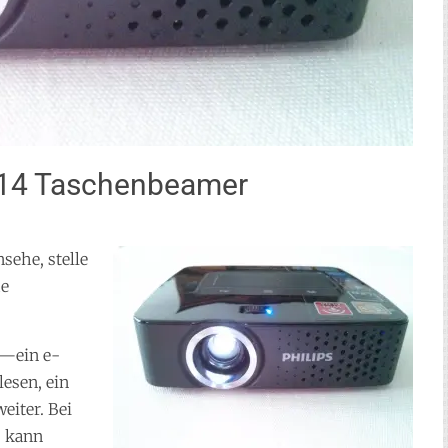
3614 Taschenbeamer
sehe, stelle
he
t—ein e-
lesen, ein
eiter. Bei
s kann