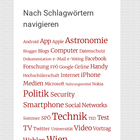
Nach Schlagwörtern
navigieren
Astronomie
App
Apple
Android
Computer
Blogs
Datenschutz
Blogger
Facebook
e-Mail
e-Voting
Dokumentation
Handy
Forschung
Grüne
Google
FPÖ
iPhone
Internet
Hochschülerschaft
Medien
Microsoft
Nokia
Nahrungsmittel
Politik
Security
Smartphone
Social Networks
Technik
Test
SPÖ
Sommer
TED
Video
TV
Vortrag
Twitter
Universität
Wien