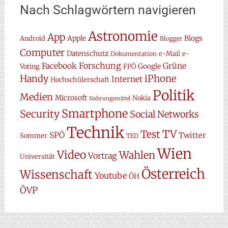
Nach Schlagwörtern navigieren
Astronomie
App
Apple
Blogs
Android
Blogger
Computer
Datenschutz
e-Mail
e-
Dokumentation
Forschung
Facebook
Grüne
Google
Voting
FPÖ
Handy
iPhone
Internet
Hochschülerschaft
Politik
Medien
Microsoft
Nokia
Nahrungsmittel
Smartphone
Security
Social Networks
Technik
TV
Test
SPÖ
Twitter
Sommer
TED
Wien
Video
Wahlen
Vortrag
Universität
Österreich
Wissenschaft
Youtube
ÖH
ÖVP