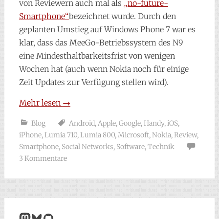
von Reviewern auch mal als
„no-future-
Smartphone“
bezeichnet wurde. Durch den
geplanten Umstieg auf Windows Phone 7 war es
klar, dass das MeeGo-Betriebssystem des N9
eine Mindesthaltbarkeitsfrist von wenigen
Wochen hat (auch wenn Nokia noch für einige
Zeit Updates zur Verfügung stellen wird).
Mehr lesen
→
Blog
Android
,
Apple
,
Google
,
Handy
,
iOS
,
iPhone
,
Lumia 710
,
Lumia 800
,
Microsoft
,
Nokia
,
Review
,
Smartphone
,
Social Networks
,
Software
,
Technik
3 Kommentare
Mastodon
Bluesky
GitHub