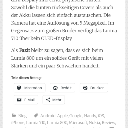
Sowohl die bunten rückseitigen Covers als auch
der Akku lassen sich einfach austauschen. Die
Kamera hat eine Auflösung von 5 Megapixel. Im
Gegensatz zum großen Bruder verfügt das Lumia
710 über kein OLED-Display.
Als
Fazit
bleibt zu sagen, dass es sich beim
Lumia 800 um ein solides Gerät mit vielen
Stärken und ein paar Schwächen handelt.
Teile diesen Beitrag:
Mastodon
Reddit
Drucken
E-Mail
Mehr
Blog
Android
,
Apple
,
Google
,
Handy
,
iOS
,
iPhone
,
Lumia 710
,
Lumia 800
,
Microsoft
,
Nokia
,
Review
,