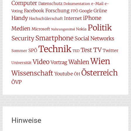
Computer
Datenschutz
e-Mail
e-
Dokumentation
Forschung
Facebook
Grüne
Google
Voting
FPÖ
Handy
iPhone
Internet
Hochschülerschaft
Politik
Medien
Microsoft
Nokia
Nahrungsmittel
Smartphone
Security
Social Networks
Technik
TV
Test
SPÖ
Twitter
Sommer
TED
Wien
Video
Wahlen
Vortrag
Universität
Österreich
Wissenschaft
Youtube
ÖH
ÖVP
Hinweise