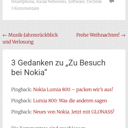
Smartphone
,
Social Networks
,
Software
,
Technik
3 Kommentare
Beitragsnavigation
←
Musik-Jahresrückblick
Frohe Weihnachten!
→
und Verlosung
3 Gedanken zu „
Zu Besuch
bei Nokia
“
Pingback:
Nokia Lumia 800 – packen wir’s aus!
Pingback:
Lumia 800: Was die anderen sagen
Pingback:
Neues von Nokia. Jetzt mit GLONASS?