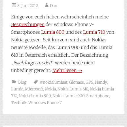
8. Juni 2012
Dan
Einige von euch haben wahrscheinlich meine
Besprechungen
der Windows Phone 7-
Smartphones
Lumia 800
und des
Lumia 710
von
Nokia gelesen. Seit kurzem sind auch Nokias
neueste Modelle, das Lumia 900 und das Lumia
610 in Österreich erhältlich. Der Bezeichnung
„
Nachfolgermodell
“ werden beide nicht
unbedingt gerecht.
Mehr lesen
→
Blog
#nokialumiaat
,
Glonass
,
GPS
,
Handy
,
Lumia
,
Microsoft
,
Nokia
,
Nokia Lumia 610
,
Nokia Lumia
710
,
Nokia Lumia 800
,
Nokia Lumia 900
,
Smartphone
,
Technik
,
Windows Phone 7