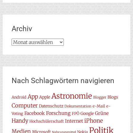
Archiv
Archiv
Nach Schlagwörtern navigieren
Astronomie
App
Apple
Blogs
Android
Blogger
Computer
Datenschutz
e-Mail
e-
Dokumentation
Forschung
Facebook
Grüne
Google
Voting
FPÖ
Handy
iPhone
Internet
Hochschülerschaft
Politik
Medien
Microsoft
Nokia
Nahrungsmittel