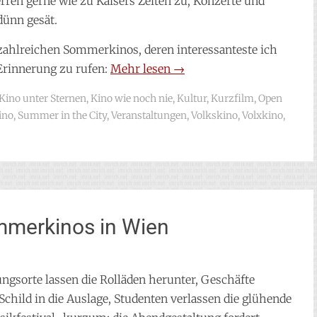
erren gerne wie zu Kaisers Zeiten zu, Konzerte und
dünn gesät.
 zahlreichen Sommerkinos, deren interessanteste ich
 Erinnerung zu rufen:
Mehr lesen
→
Kino unter Sternen
,
Kino wie noch nie
,
Kultur
,
Kurzfilm
,
Open
ino
,
Summer in the City
,
Veranstaltungen
,
Volkskino
,
Volxkino
,
mmerkinos in Wien
ngsorte lassen die Rolläden herunter, Geschäfte
hild in die Auslage, Studenten verlassen die glühende