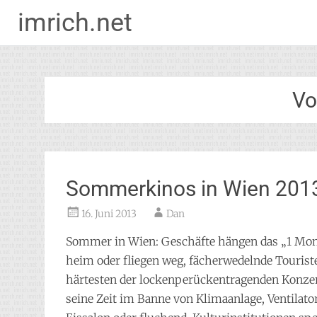
imrich.net
Zum
Inhalt
springen
Vo
Sommerkinos in Wien 201
16. Juni 2013
Dan
Sommer in Wien: Geschäfte hängen das „1 Mona
heim oder fliegen weg, fächerwedelnde Tourist
härtesten der lockenperückentragenden Konze
seine Zeit im Banne von Klimaanlage, Ventilato