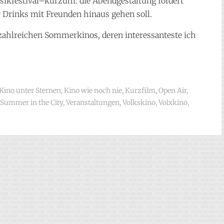
sikfestival–kurzum: die Abendgestaltung fordert
aar Drinks mit Freunden hinaus gehen soll.
 zahlreichen Sommerkinos, deren interessanteste ich
Kino unter Sternen
,
Kino wie noch nie
,
Kurzfilm
,
Open Air
,
Summer in the City
,
Veranstaltungen
,
Volkskino
,
Volxkino
,