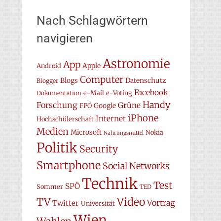
Nach Schlagwörtern
navigieren
Astronomie
App
Apple
Android
Computer
Blogs
Datenschutz
Blogger
Facebook
e-Mail
e-Voting
Dokumentation
Handy
Forschung
Grüne
Google
FPÖ
iPhone
Internet
Hochschülerschaft
Medien
Microsoft
Nokia
Nahrungsmittel
Politik
Security
Smartphone
Social Networks
Technik
Test
SPÖ
Sommer
TED
Video
TV
Vortrag
Twitter
Universität
Wien