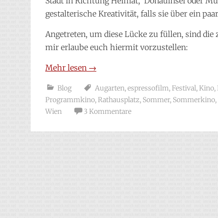
Stadt in Richtung Heimat, Donauinsel oder Mu
gestalterische Kreativität, falls sie über ein p
Angetreten, um diese Lücke zu füllen, sind die
mir erlaube euch hiermit vorzustellen:
Mehr lesen
→
Blog
Augarten
,
espressofilm
,
Festival
,
Kino
,
Programmkino
,
Rathausplatz
,
Sommer
,
Sommerkino
,
Wien
3 Kommentare