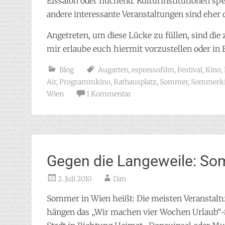
Eissalon oder fluchend. Kulturinstitutionen sp
andere interessante Veranstaltungen sind eher 
Angetreten, um diese Lücke zu füllen, sind die
mir erlaube euch hiermit vorzustellen oder in
Blog
Augarten
,
espressofilm
,
Festival
,
Kino
,
Air
,
Programmkino
,
Rathausplatz
,
Sommer
,
Sommerk
Wien
1 Kommentar
Gegen die Langeweile: So
2. Juli 2010
Dan
Sommer in Wien heißt: Die meisten Veranstaltu
hängen das „Wir machen vier Wochen Urlaub“-Sc