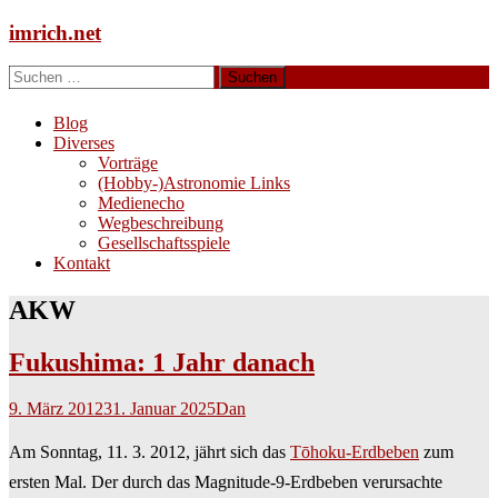
Zum
imrich.net
Inhalt
springen
Suchen
nach:
Blog
Diverses
Vorträge
(Hobby-)Astronomie Links
Medienecho
Wegbeschreibung
Gesellschaftsspiele
Kontakt
AKW
Fukushima: 1 Jahr danach
9. März 2012
31. Januar 2025
Dan
Am Sonntag, 11. 3. 2012, jährt sich das
Tōhoku-Erdbeben
zum
ersten Mal. Der durch das Magnitude-9-Erdbeben verursachte