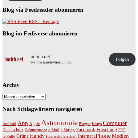
Blog via Feedreader abonnieren
RSS – Beiträge
Blog im Fediverse abonnieren
imrich.net
Folgen
@imrich.net@imrich.net
Archiv
Archiv
Nach Schlagwörtern navigieren
Astronomie
App
Computer
Apple
Blogs
Android
Blogger
Facebook
Forschung
Datenschutz
Dokumentation
e-Mail
e-Voting
FPÖ
Handy
iPhone
Medien
Grüne
Internet
Google
Hochschülerschaft