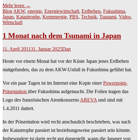
Mehr lesen
→
Blog
AKW
,
energie
,
Energiewirtschaft
,
Erdbeben
,
Fukushima
,
Japan
,
Katastrophe
,
Kernenergie
,
PBS
,
Technik
,
Tsunami
,
Video
,
Wirtschaft
1 Monat nach dem Tsunami in Japan
11. April 2011
31. Januar 2025
Dan
Heute vor einem Monat hat vor der Küste Japan jenes Erdbeben
stattgefunden, das zu dem AKW-Unfall in Fukushima geführt hat.
Vor ein paar Tagen ist im Internet eine Kopie einer
Powerpoint-
Präsentation
über Fukushima aufgetaucht. Die Folien tragen das
Logo des französischen Atomkonzerns
AREVA
und sind mit
1.4.2011 datiert.
In der Präsentation wird recht anschaulich beschrieben, was nach
der Katastrophe passiert ist beziehungsweise passiert sein könnte.
Insbesondere ist darin recht gut dargestellt, wann die Japaner von