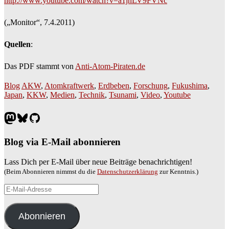
http://www.youtube.com/watch?v=a1jnLV9FVNc
(„Monitor“, 7.4.2011)
Quellen
:
Das PDF stammt von
Anti-Atom-Piraten.de
Blog
AKW
,
Atomkraftwerk
,
Erdbeben
,
Forschung
,
Fukushima
,
Japan
,
KKW
,
Medien
,
Technik
,
Tsunami
,
Video
,
Youtube
Mastodon
Bluesky
GitHub
Blog via E-Mail abonnieren
Lass Dich per E-Mail über neue Beiträge benachrichtigen!
(Beim Abonnieren nimmst du die
Datenschutzerklärung
zur Kenntnis.)
E-
Mail-
Adresse
Abonnieren